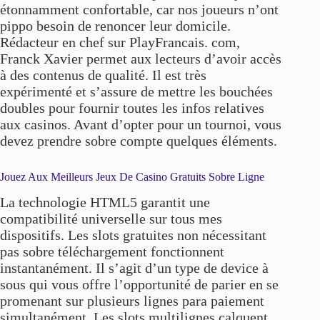
étonnamment confortable, car nos joueurs n’ont
pippo besoin de renoncer leur domicile.
Rédacteur en chef sur PlayFrancais. com,
Franck Xavier permet aux lecteurs d’avoir accès
à des contenus de qualité. Il est très
expérimenté et s’assure de mettre les bouchées
doubles pour fournir toutes les infos relatives
aux casinos. Avant d’opter pour un tournoi, vous
devez prendre sobre compte quelques éléments.
Jouez Aux Meilleurs Jeux De Casino Gratuits Sobre Ligne
La technologie HTML5 garantit une
compatibilité universelle sur tous mes
dispositifs. Les slots gratuites non nécessitant
pas sobre téléchargement fonctionnent
instantanément. Il s’agit d’un type de device à
sous qui vous offre l’opportunité de parier en se
promenant sur plusieurs lignes para paiement
simultanément. Les slots multilignes calquent