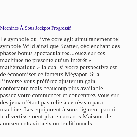
Machines À Sous Jackpot Progressif
Le symbole du livre doré agit simultanément tel
symbole Wild ainsi que Scatter, déclenchant des
phases bonus spectaculaires. Jouez sur ces
machines ne présente qu’un intérêt «
mathématique » la cual si votre perspective est
de économiser ce fameux Mégapot. Si à
l’inverse vous préférez ajuster un gain
confortante mais beaucoup plus available,
passez votre commencer et concentrez-vous sur
des jeux n’étant pas relié à ce réseau para
machine. Les equipment à sous figurent parmi
le divertissement phare dans nos Maisons de
amusements virtuels ou traditionnels.