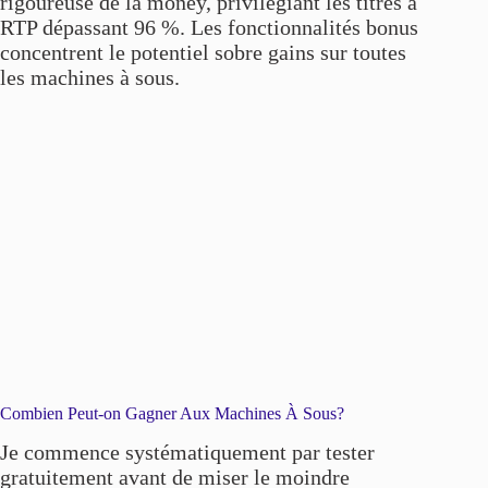
rigoureuse de la money, privilégiant les titres à
RTP dépassant 96 %. Les fonctionnalités bonus
concentrent le potentiel sobre gains sur toutes
les machines à sous.
Combien Peut-on Gagner Aux Machines À Sous?
Je commence systématiquement par tester
gratuitement avant de miser le moindre