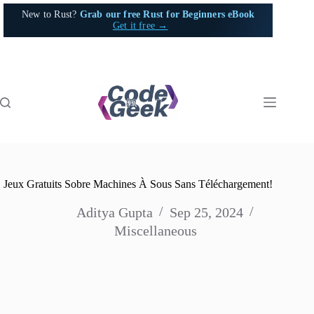
Skip
New to Rust?
Grab our free Rust for Beginners eBook
to
Get it free →
content
Jeux Gratuits Sobre Machines À Sous Sans Téléchargement!
Aditya Gupta
Sep 25, 2024
Miscellaneous