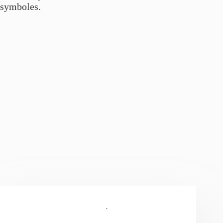
symboles.