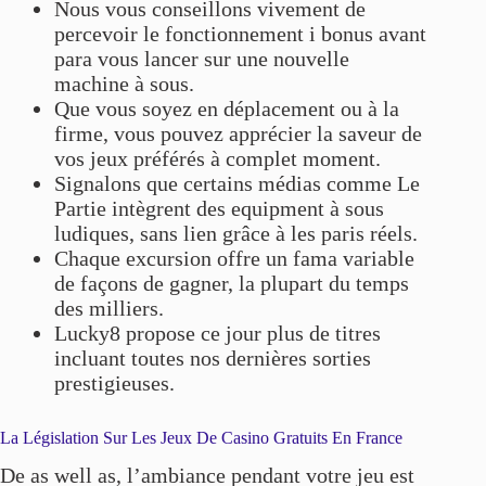
Nous vous conseillons vivement de
percevoir le fonctionnement i bonus avant
para vous lancer sur une nouvelle
machine à sous.
Que vous soyez en déplacement ou à la
firme, vous pouvez apprécier la saveur de
vos jeux préférés à complet moment.
Signalons que certains médias comme Le
Partie intègrent des equipment à sous
ludiques, sans lien grâce à les paris réels.
Chaque excursion offre un fama variable
de façons de gagner, la plupart du temps
des milliers.
Lucky8 propose ce jour plus de titres
incluant toutes nos dernières sorties
prestigieuses.
La Législation Sur Les Jeux De Casino Gratuits En France
De as well as, l’ambiance pendant votre jeu est