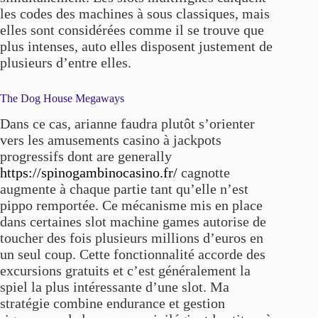
les codes des machines à sous classiques, mais
elles sont considérées comme il se trouve que
plus intenses, auto elles disposent justement de
plusieurs d’entre elles.
The Dog House Megaways
Dans ce cas, arianne faudra plutôt s’orienter
vers les amusements casino à jackpots
progressifs dont are generally
https://spinogambinocasino.fr/
cagnotte
augmente à chaque partie tant qu’elle n’est
pippo remportée. Ce mécanisme mis en place
dans certaines slot machine games autorise de
toucher des fois plusieurs millions d’euros en
un seul coup. Cette fonctionnalité accorde des
excursions gratuits et c’est généralement la
spiel la plus intéressante d’une slot. Ma
stratégie combine endurance et gestion