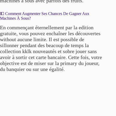
machines à sous avec parfois des fruits.
💵 Comment Augmenter Ses Chances De Gagner Aux
Machines À Sous?
En commençant éternellement par la edition
gratuite, vous pouvez enchaîner les découvertes
without aucune limite. Il est possible de
sillonner pendant des beacoup de temps la
collection kklk nouveautés et sobre jouer sans
avoir à sortir cet carte bancaire. Cette fois, votre
objective est de miser sur la primary du joueur,
du banquier ou sur une égalité.