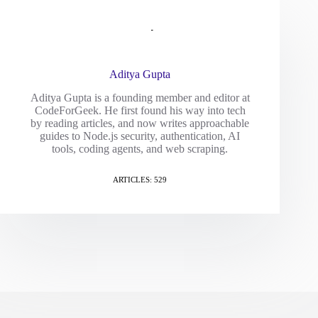
Aditya Gupta
Aditya Gupta is a founding member and editor at
CodeForGeek. He first found his way into tech
by reading articles, and now writes approachable
guides to Node.js security, authentication, AI
tools, coding agents, and web scraping.
ARTICLES: 529