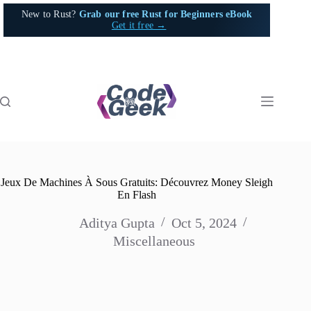
Skip
New to Rust?
Grab our free Rust for Beginners eBook
to
Get it free →
content
Jeux De Machines À Sous Gratuits: Découvrez Money Sleigh
En Flash
Aditya Gupta
Oct 5, 2024
Miscellaneous